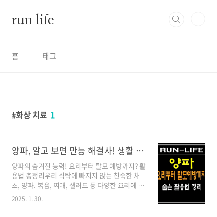
본문 바로가기
run life
홈
태그
화상 치료
1
양파, 알고 보면 만능 해결사! 생활 속 놀라운 활용법 정리
양파의 숨겨진 능력! 요리부터 탈모 예방까지? 활
용법 총정리우리 식탁에 빠지지 않는 친숙한 채
소, 양파. 볶음, 찌개, 샐러드 등 다양한 요리에 활
용되는 것은 물론, 알고 보면 생활 속 곳곳에서 숨
2025. 1. 30.
겨진 재능을 발휘하는 만능 해결사입니다. 양파
의 매운맛을 내는 성분인 알리신과 풍부한 퀘르