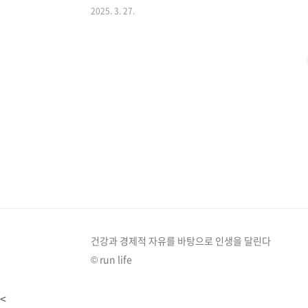
2025. 3. 27.
가 되었고 현재는 산불이 지나간 장소로 이동 하셔서 대
않아서 연락하기도 쉽지 않은 상황이라고 하네요)다행이
위해 적극적으로 나서고 있어서 이번 포스팅은 산불 현
다. 댓글당 1000씩 기부하는 모금 캠페인 ..
건강과 경제적 자유를 바탕으로 인생을 달린다
© run life
<