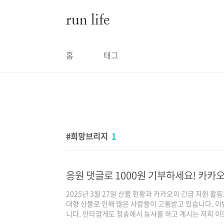
본문 바로가기
run life
홈
태그
희망브리지
1
응원 댓글로 1000원 기부하세요! 카카
2025년 3월 27일 산불 현황과 카카오의 긴급 지원 활동
대형 산불로 인해 많은 사람들이 고통받고 있습니다. 이
니다. 안타깝게도 청송에서 농사를 하고 계시는 저희 
작년에 큰맘먹고 새로 건축한 집과 금년 농사를 위해 