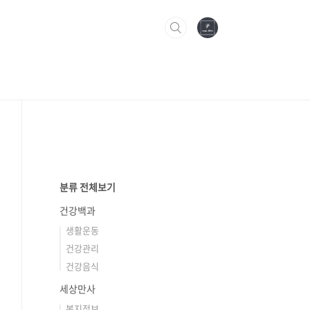
분류 전체보기
건강백과
생활운동
건강관리
건강음식
세상만사
복지정보