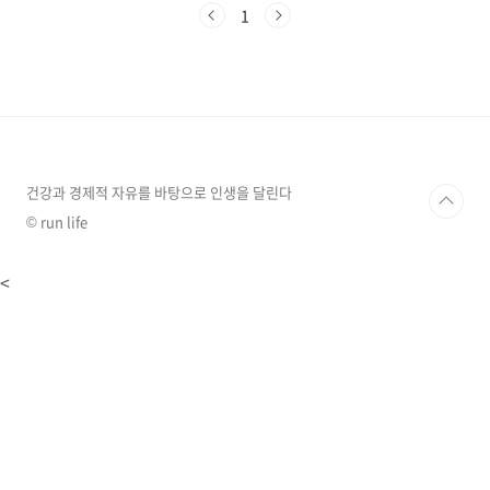
었습니다. 그런데 하루 건너서 10월 3일 공휴일
1
인 개천절이 기다리고 있습니다. 그리고 4일간 건
너뛰고 10월8일(일),9일(한글날,공휴일)이 있으
면서 2일 연속 휴일입니다. 10월 2일(월)이 대체
공휴일로 지정된다는 가정하에 위의 이미지를 보
면서 정리를 한번 해 보겠습니다. 2023년 추석연
휴 6일, 최고 12일 꿈의 연휴 가능할까? 추석 연
휴 10월 2일(월)이 대체공휴일 지정이 확정된다
면 9월 28일(목)~1..
건강과 경제적 자유를 바탕으로 인생을 달린다
© run life
<