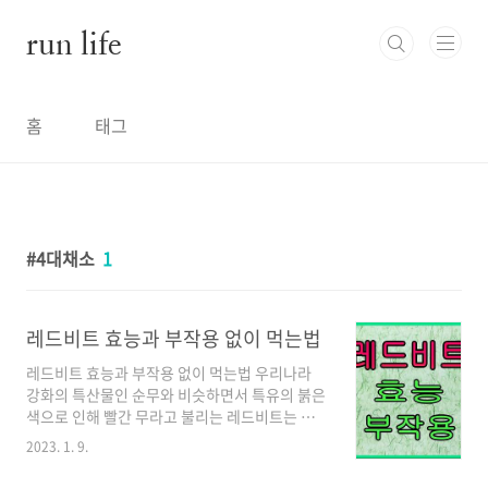
본문 바로가기
run life
홈
태그
4대채소
1
레드비트 효능과 부작용 없이 먹는법
레드비트 효능과 부작용 없이 먹는법 우리나라
강화의 특산물인 순무와 비슷하면서 특유의 붉은
색으로 인해 빨간 무라고 불리는 레드비트는 아
삭한 식감과 풍부한 영양소를 함유하고 있으며,
2023. 1. 9.
100g당 37칼로리(kcal)의 낮은 열량과 많은 효
능 때문에 때문에 세계적으로 크게 주목받는 채