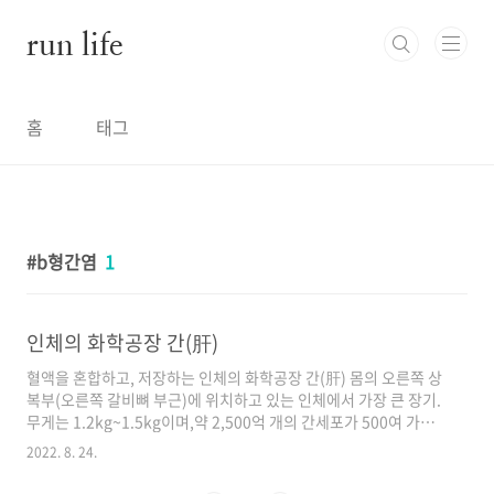
본문 바로가기
run life
홈
태그
b형간염
1
인체의 화학공장 간(肝)
혈액을 혼합하고, 저장하는 인체의 화학공장 간(肝) 몸의 오른쪽 상
복부(오른쪽 갈비뼈 부근)에 위치하고 있는 인체에서 가장 큰 장기.
무게는 1.2kg~1.5kg이며,약 2,500억 개의 간세포가 500여 가지
의 인체에 필요한 화학 성분을 만든다. 대표적 기능으로는 해독작
2022. 8. 24.
용,중간대사,혈구처리 기능이 있다. 인체의 질환을 잡는데는 간을
빼놓고 병을 고칠 수 없다고 할 정도로 중요한 장기이며 인체 전신