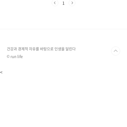
1
을 책임 진다. 인체 내 혈액의 3/1을 저장하고 재생력이 왕성해서
75%를 절개해도 크기와 기능이 회복 가능하다. 간의 직접적인 영
향으로 생기는 대표적인 질병은 지방간, C형 간염, 간염, 간경변증,
간암, A형 간염 등이 있다. 대표적인 간질환 -지방간: 간에 5% 이상
의 지방이 축적된 상태 -C형 간염: ..
건강과 경제적 자유를 바탕으로 인생을 달린다
© run life
<