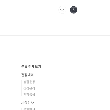
분류 전체보기
건강백과
생활운동
건강관리
건강음식
세상만사
복지정보