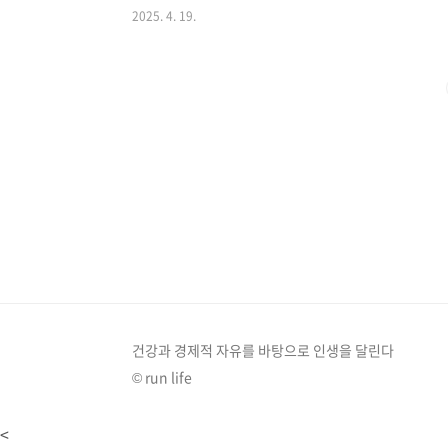
2025. 4. 19.
린이날'이 아니라, 아이들의 눈이 반짝이는 '특별한 홈파
의 추억을 만들 수 있는 방법, 함께 알아볼까요?파티 테
하는 테마로 시작하기막연하게 홈파티를 준비하면 음식
'동화 속 나라'나 '애니메이션 캐릭터'처럼 테마..
건강과 경제적 자유를 바탕으로 인생을 달린다
© run life
<