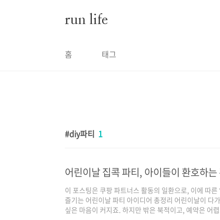
본문 바로가기
run life
홈
태그
diy파티
1
어린이날 집콕 파티, 아이들이 환호하는
이 포스팅은 쿠팡 파트너스 활동의 일환으로, 이에 따
즐기는 어린이날 파티 아이디어 총정리 어린이날이 다
싶은 마음이 커지죠. 하지만 밖은 북적이고, 예약은 어렵
히 즐겁고 의미 있는 어린이날 파티를 열 수 있는 아이디