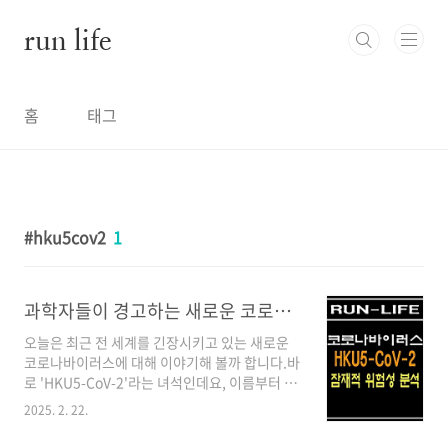
본문 바로가기
run life
홈
태그
hku5cov2
1
과학자들이 경고하는 새로운 코로나 바이러스 'HKU5-CoV-2'의 잠재적 위험성
오늘은 최근 전 세계를 긴장시키고 있는 새로운
코로나바이러스에 대해 이야기해 볼까 합니다.바
로 'HKU5-CoV-2'라는 녀석인데요, 이름부터 뭔
가 심상치 않습니다.자, 이 바이러스에 대해 자세
2025. 2. 22.
히 알아보겠습니다.HKU5-CoV-2란 무엇일까
요?HKU5-CoV-2는 최근 중국 과학자들이 박쥐