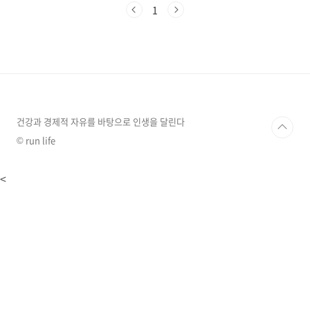
에서 발견한 새로운 코로나바이러스입니다. 이름
1
이 좀 복잡해 보이지만, 간단히 설명하자면
'HKU5'는 홍콩에서 발견된 바이러스 계열을 의
미하고, 'CoV'는 코로나바이러스, '2'는 이 계열
의 두 번째 발견이라는 뜻이라고 하네요.이 바이
러스가 특별한 이유는 바로 우리가 너무나 잘 알
고 있는 코로나19를 일으킨 SARS-CoV-2와 비슷
한 방식으로 인간 세포에 침투할 수 있다는 점이
라고 하는데요... 어떻게 그럴 수 있는..
건강과 경제적 자유를 바탕으로 인생을 달린다
© run life
<