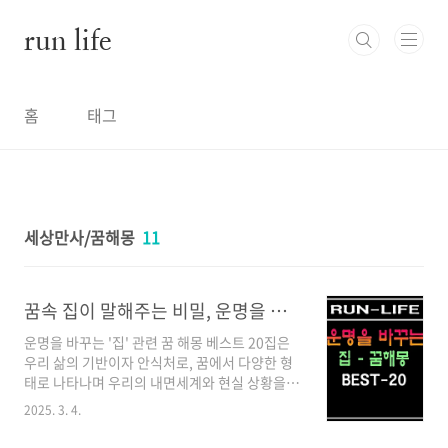
본문 바로가기
run life
홈
태그
세상만사/꿈해몽
11
꿈속 집이 말해주는 비밀, 운명을 바꾸는 '집' 꿈 해몽 베스트20
운명을 바꾸는 '집' 관련 꿈 해몽 베스트 20집은
우리 삶의 기반이자 안식처로, 꿈에서 다양한 형
태로 나타나며 우리의 내면세계와 현실 상황을
반영합니다. 꿈속의 집은 단순한 건물이 아닌 자
2025. 3. 4.
신의 정신 상태, 감정, 자아, 가족과의 관계를 상
징하는 중요한 요소입니다. 꿈에서 보는 집의 상