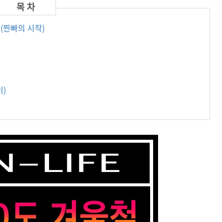
 (찐빠의 시작)
이)