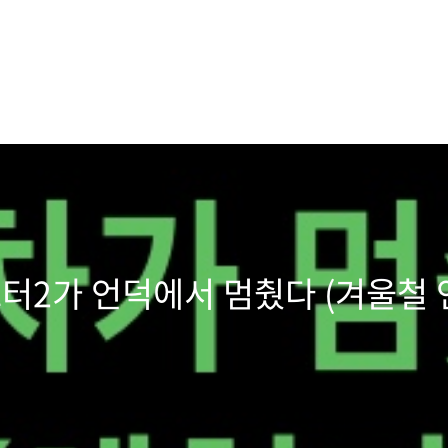
내 포터2가 언덕에서 멈췄다 (겨울철