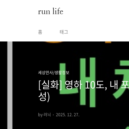
본문 바로가기
run life
홈
태그
세상만사/생활정보
[실화] 영하 10도, 
성)
by 러늬
2025. 12. 27.