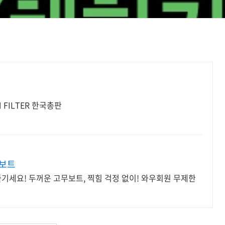
FILTER 한국총판
 보트
즐기세요! 두꺼운 고무보트, 찍힘 걱정 없이! 와우회원 무제한