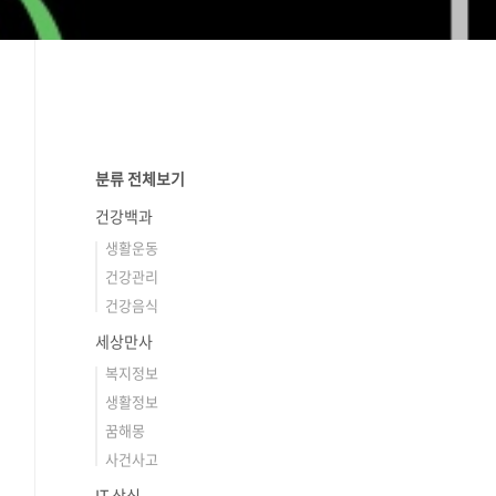
분류 전체보기
건강백과
생활운동
건강관리
건강음식
세상만사
복지정보
생활정보
꿈해몽
사건사고
IT 상식