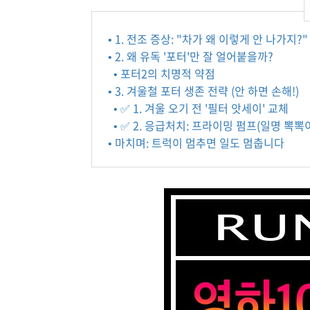
• 1. 전조 증상: "차가 왜 이렇게 안 나가지?"
• 2. 왜 유독 '포터'만 잘 얼어붙을까?
• 포터2의 치명적 약점
• 3. 겨울철 포터 생존 전략 (안 하면 손해!)
• ✅ 1. 겨울 오기 전 '필터 앗세이' 교체
• ✅ 2. 응급처치: 프라이밍 펌프(일명 뽁뽁
• 마치며: 트럭이 멈추면 일도 멈춥니다