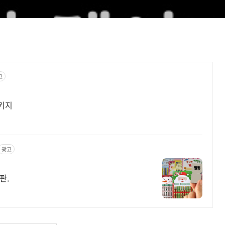
고
키지
광고
기판.