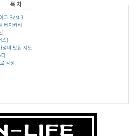
크 Best 3
호텔 베이커리
션
더스)
& 가성비 맛집 지도
스타
지로 감성