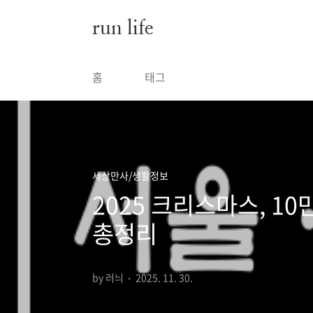
본문 바로가기
run life
홈
태그
세상만사/생활정보
2025 크리스마스, 1
총정리
by 러늬
2025. 11. 30.