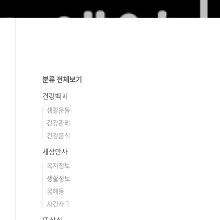
분류 전체보기
건강백과
생활운동
건강관리
건강음식
세상만사
복지정보
생활정보
꿈해몽
사건사고
IT 상식