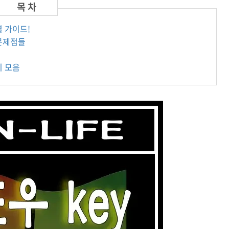
결 가이드!
 문제점들
키 모음