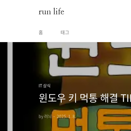
본문 바로가기
run life
홈
태그
IT 상식
윈도우 키 먹통 해결 TI
by 러늬
2025. 1. 8.