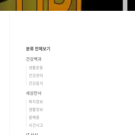
분류 전체보기
건강백과
생활운동
건강관리
건강음식
세상만사
복지정보
생활정보
꿈해몽
사건사고
IT 상식