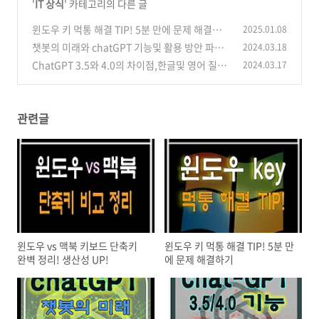
'
IT 상식
' 카테고리의 다른 글
윈도우 키 먹통 해결 TIP! 5분 만에 문제 해결하
2025.01.08
기
챗봇의 미래와 chatGPT 기능및 활용 방안 파헤
2024.03.18
(0)
치기
ChatGPT 3.5와 4.0의 차이점,한글및 영어 질문
2024.03.17
(0)
의 답변 TEST
(1)
관련글
윈도우 vs 맥북 키보드 단축키
윈도우 키 먹통 해결 TIP! 5분 만
완벽 정리! 생산성 UP!
에 문제 해결하기