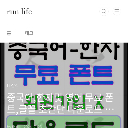
본문 바로가기
run life
홈
태그
IT 상식
중국어,한자및 영어 무료 폰
트,글꼴 초간단 다운로드 사
이트 추천
by 러늬
2024. 7. 23.