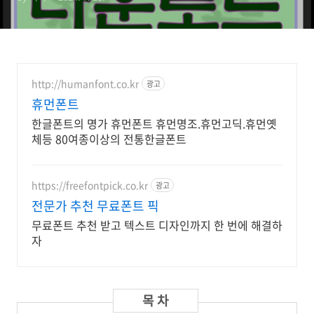
http://humanfont.co.kr
광고
휴먼폰트
한글폰트의 명가 휴먼폰트 휴먼명조.휴먼고딕.휴먼옛
체등 80여종이상의 전통한글폰트
https://freefontpick.co.kr
광고
전문가 추천 무료폰트 픽
무료폰트 추천 받고 텍스트 디자인까지 한 번에 해결하
자