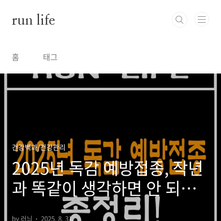
본문 바로가기
run life
홈
태그
건강백과/건강관리
2025년 독감 예방접종, 작년
과 똑같이 생각하면 안 되는
이유
by 러늬
2025. 8. 31.