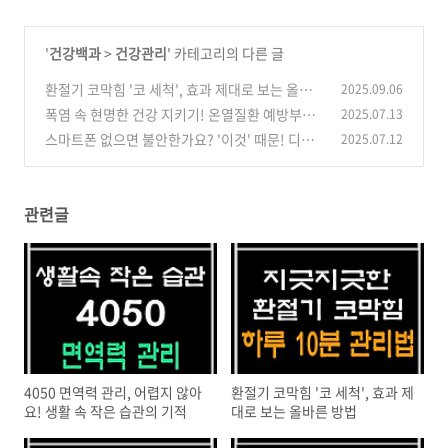
'
건강백과
>
건강관리
' 카테고리의 다른 글
환절기 코막힘 '코 세척', 효과 제대로 보는 올바
2025.09.06
른 방법
폭염 속 현명한 건강 지키기! 온열질환 예방부터
2025.07.13
(0)
편의점 음료 선택까지
스마트폰 없으면 불안한가요? '이것' 때문! 디지
2025.07.12
(2)
털 세상 속 마음 들여다보기
(1)
관련글
4050 면역력 관리, 어렵지 않아
환절기 코막힘 '코 세척', 효과 제
요! 생활 속 작은 습관의 기적
대로 보는 올바른 방법