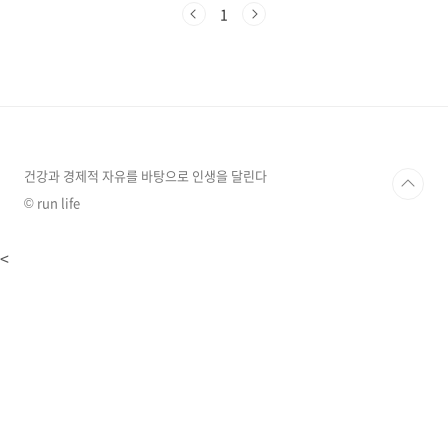
다. 차에서 내린다고 허리를 잠깐 틀었을 뿐인
1
데… 약간의 움직임이나 숨만 쉬어도 갈비뼈 사
이를 송곳으로 후벼 파는 듯한 고통에 밤새 잠을
설치다 결국, 더 이상 참지 못하고 새벽 4시경 택
시를 타고 응급실로 달려갔지요. 지금은 증상이
많이 호전되었지만 글을 쓰고 있는 지금도 가~끔
한 번씩 훅!! 들어오는 통증은 아직도 적응이 안
됩니다.(생각보다 증상이 오~래 가네요...) 여러
분도 저처럼 갑작스러운 옆구리 통증에 밤잠..
건강과 경제적 자유를 바탕으로 인생을 달린다
© run life
<