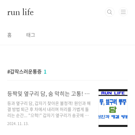
본문 바로가기
run life
홈
태그
갑작스러운통증
1
등짝및 옆구리 담, 숨 막히는 고통! 응급실까지 달려간 경험
등과 옆구리 담, 갑자기 찾아온 불청객! 원인과 해
결 방법 퇴근 후 차에서 내리며 허리를 가볍게 돌
리는 순간... "으헉!" 갑자기 옆구리가 송곳에 찔
린 듯 찌릿하면서 숨쉬기조차 힘들었던 그날 밤
2024. 11. 13.
(11월 11일 월요일 오후 9시경), 저는 난생처음
옆구리 담의 무시무시한 공격을 경험했습니