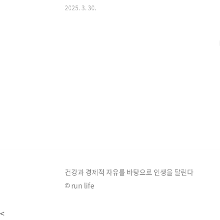
2025. 3. 30.
법BMI를 계산하는 공식은 아주 간단합니다. BMI = 체중(k
170cm이고 몸무게가 65kg인 사람의 BMI는 이렇게 계산됩니
량지수(BMI) 계산기 바로가기BMI(체질량지수) 기준표자
떤 의..
건강과 경제적 자유를 바탕으로 인생을 달린다
© run life
<