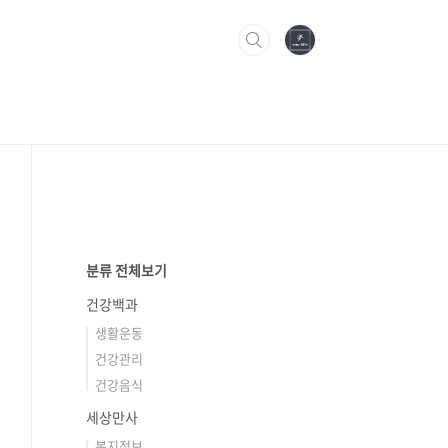
분류 전체보기
건강백과
생활운동
건강관리
건강음식
세상만사
복지정보