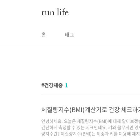
본문 바로가기
run life
홈
태그
건강체중
1
체질량지수(BMI)계산기로 건강 체크하
안녕하세요. 오늘은 체질량지수(BMI)에 대해 알아보
간단하게 측정할 수 있는 지표인데요. 키와 몸무게만 있
량지수란? 체질량지수(BMI)는 체중과 키를 이용해 체
우리 몸이 얼마나 뚱뚱한지 또는 날씬한지를 숫자로 나타