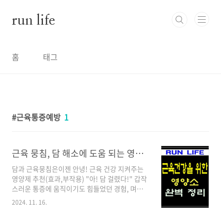
본문 바로가기
run life
홈
태그
근육통증예방
1
근육 뭉침, 담 해소에 도움 되는 영양제 추천 (효과 및 부작용)
담과 근육뭉침은이젠 안녕! 근육 건강 지켜주는
영양제 추천(효과,부작용) "아! 담 걸렸다!" 갑작
스러운 통증에 움직이기도 힘들었던 경험, 며칠
전 담때문에 고생좀 했었지요(지금도 약간의 후
2024. 11. 16.
유증이 남아 있어요...) 담은 근육이 갑자기 수축
하거나 경련을 일으키는 현상인데, 이런 경험을