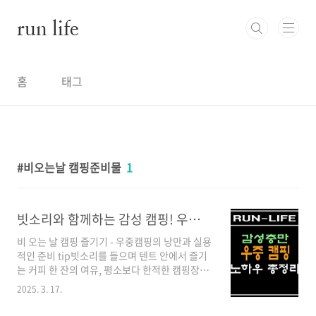
본문 바로가기
run life
홈
태그
비오는날 캠핑준비물
1
빗소리와 함께하는 감성 캠핑! 우중캠핑 노하우 총정리
비 오는 날 캠핑 즐기기 - 우중캠핑의 낭만과 실용
적인 준비 tip빗소리를 들으며 텐트 안에서 즐기
는 커피 한 잔의 여유, 평소보다 한적한 캠핑장에
서 느끼는 특별한 분위기. 비 오는 날의 캠핑, 이
2025. 3. 17.
른바 '우중캠핑'은 준비만 잘 된다면 캠핑을 좋아
하는 분들에게 색다른 매력을 선물합니다. 많은