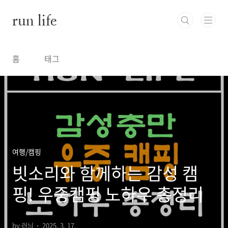
본문 바로가기
run life
홈
태그
여행/캠핑
빗소리와 함께하는 감성 캠
핑! 우중캠핑 노하우 총정리
by 러늬
2025. 3. 17.