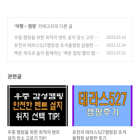
'
여행
>
캠핑
' 카테고리의 다른 글
우중 캠핑을 위한 최적의 텐트 설치 장소 고르기
2025.03.16
TIP!
포천의 테라스527캠핑장 초겨울캠핑 살벌한 후
2023.11.24
(0)
기
백운 계곡과 숲이 함께하는 '백운 힐링 밸리 캠핑
2023.07.21
(0)
장' 캠핑 후기
(0)
관련글
우중 캠핑을 위한 최적의 텐트
포천의 테라스527캠핑장 초겨
설치 장소 고르기 TIP!
울캠핑 살벌한 후기