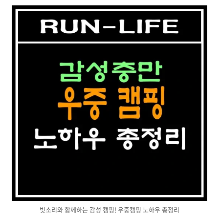
빗소리와 함께하는 감성 캠핑! 우중캠핑 노하우 총정리