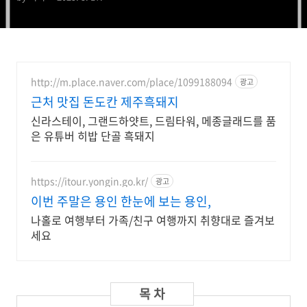
http://m.place.naver.com/place/1099188094
광고
근처 맛집 돈도칸 제주흑돼지
신라스테이, 그랜드하얏트, 드림타워, 메종글래드를 품
은 유튜버 히밥 단골 흑돼지
https://itour.yongin.go.kr/
광고
이번 주말은 용인 한눈에 보는 용인,
나홀로 여행부터 가족/친구 여행까지 취향대로 즐겨보
세요