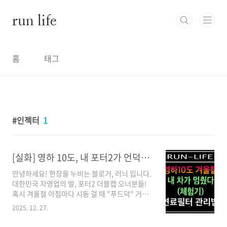
본문 바로가기
run life
홈
태그
인젝터
1
[실화] 영하 10도, 내 포터2가 언덕에서 멈췄다 (겨울철 연료 필터 관리의 중요성)
안녕하세요! 현장을 누비는 블로거, 러늬 입니다.
대한민국 자영업의 발, 포터2 더블캡 오너분들!
혹시 겨울철 아침마다 시동 걸 때 "푸드덕" 거리
는 소리에 가슴 졸인 적 없으신가요? 어제(12월
2025. 12. 27.
26일), 저는 정말 아찔한 경험을 했습니다. 짐 싣
고 직원들과 함께 이동하던 중 언덕길에서 차가