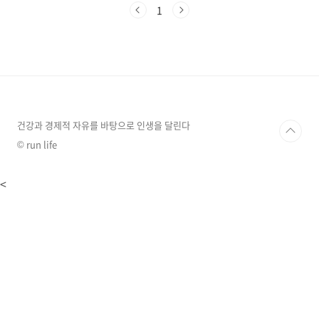
퍼져버린 것이죠. 포터는 기름만 넣으면 간다"는
1
말은 옛말입니다. 겨울철 연료필터 관리 안 하면
저처럼 길바닥에 멈춰 섭니다.1. 전조 증상: "차
가 왜 이렇게 안 나가지?" (찐빠의 시작)사건의
발단은 크리스마스(12/25) 당일이었습니다. 평
소처럼 시동을 거는데 RPM 바늘이 미세하게 위
아래로 춤(헌팅)을 추더군요. 포터가 워낙 진동이
있는 트럭이니 "날 추워서 좀 떠나보다" 하고 넘
겼습니다.하지만 퇴근길, 짐..
건강과 경제적 자유를 바탕으로 인생을 달린다
© run life
<