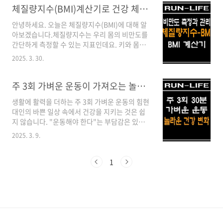
생명을 유지하기 위해 최소한으로 필요한 에너지
체질량지수(BMI)계산기로 건강 체크하기! 비만도 측정과 관리
양을 말해요. 쉽게 말해, 아무것도 하지 않고 가만
안녕하세요. 오늘은 체질량지수(BMI)에 대해 알
히 누워있어도 소모되는 에너지예요. 심장 박동,
아보겠습니다.체질량지수는 우리 몸의 비만도를
호흡, 체온 유지 등 기본적인 생명 활동에 쓰이는
간단하게 측정할 수 있는 지표인데요. 키와 몸무
에너지죠.재미있는 사실은 기초대사량이 우리가
게만 있으면 누구나 쉽게 계산할 수 있습니다.체
하루에 소비하는 총에너지의 약 60-75%를 차지
2025. 3. 30.
질량지수란? 체질량지수(BMI)는 체중과 키를 이
한다는 거예요. 나머지는 활동대사량(20-30%)
용해 체지방량을 추정하는 방법입니다.간단히 말
과 음식물 소화에 쓰이는 식이성 발열효과(10%
해, 우리 몸이 얼마나 뚱뚱한지 또는 날씬한지를
주 3회 가벼운 운동이 가져오는 놀라운 건강 변화
내외)로 구성돼요.기초대사량과 다이어트의 관
숫자로 나타내는 것입니다.BMI (체질량지수) 계
계기초대사..
생활에 활력을 더하는 주 3회 가벼운 운동의 힘현
산 방법BMI를 계산하는 공식은 아주 간단합니
대인의 바쁜 일상 속에서 건강을 지키는 것은 쉽
다. BMI = 체중(kg) ÷ (키(m) × 키(m))예를 들
지 않습니다. "운동해야 한다"는 부담감은 있지
어, 키가 170cm이고 몸무게가 65kg인 사람의
만, 매일 시간을 내기는 어렵죠. 다행히도 최신 연
BMI는 이렇게 계산됩니다.65 ÷ (1.7 × 1.7)=
2025. 3. 9.
구들은 주 3회 가벼운 운동만으로도 놀라운 건강
22.5 체질량지수(BMI) 계산기 바로가기BMI(체
효과를 얻을 수 있다고 보여줍니다.주 3회가 최적
질량지수) 기준표자, 이제 우리나라 기준으로
인 이유 하루 건너 하루, 일주일에 세 번의 운동은
1
BMI 수치가 어떤 의..
우리 몸에 적절한 자극과 회복 시간을 제공합니
다. 근육이 성장하고 강화되려면 운동 후 충분한
휴식이 필요한데, 주 3회 운동은 이 균형을 완벽
하게 맞춰줍니다. 너무 적게 운동하면 효과가 미
미하고, 너무 자주 하면 오히려 부상 위험이 높아
질 수 있습니다.미국스포츠의학회는 주 3회, 매