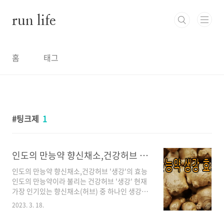
본문 바로가기
run life
홈
태그
팅크제
1
인도의 만능약 향신채소,건강허브 '생강'의 효능
인도의 만능약 향신채소,건강허브 '생강'의 효능
인도의 만능약이라 불리는 건강허브 '생강' 현재
가장 인기있는 향신채소(허브) 중 하나인 생강은
수세기(약 5000년) 동안 동남아시아 지역에서
2023. 3. 18.
쓰이기 시작했으며, 각종 요리, 탕약, 팅크제(생
약의 유효성분을 알코올 등으로 침출 시켜 만든