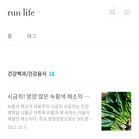
본문 바로가기
run life
홈
태그
건강백과/건강음식
18
시금치! 영양 많은 녹황색 채소의 대표주자!
녹황색 채소의 대표주자 시금치 시금치는 진정
쌍떡잎 식물군 석죽목 비름과 에 속하는 겨울이
제철인 채소이다. 주요 영양성분으로는 3대 영양
소인 탄수화물, 지방, 단백질뿐만 아니라 카로틴,
2022. 10. 9.
비타민C, 비타민E, 엽산, 철분, 칼륨, 사포닌, 등
의 성분을 함유한 녹황색 채소의 대표주자라고