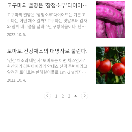
불릴 정도로 영양이 풍부한 영양채소다. 한때, 시
고구마의 별명은 '장청소부'다이어트는 기본
금치 통조림을 먹으면 팔근육이 어마어마하게 커
고구마의 별명은 '장청소부'다이어트는 기본 고
지면서 괴력을 발산하는 뱃사람이 주인공인 '뽀
구마는 어떤 채소 일까? 고구마는 옛날부터 감자
빠이'라는 만화가 방영되면서, '철분의 왕'이라는
와 함께 배고픔을 달래주던 구황작물이다. 탄수
호칭과 함께 먹으면 힘이 좋아진다는 채소로도
화물이 풍부하고 단백질, 식이섬유, 비타민, 지
유명세를 날린 적이 있다. 나중에 밝혀진 사실이
2022. 10. 5.
방, 미네랄 등이 골고루 함유되어 있어 어렵고 배
지만, 시금치에 함유된 철분은 '뽀빠이'만화 작가
고픈 시절에 주식 대용으로 사랑받던 작물이다. 9
의 실수로 시금치에 함유된 철분의 성분이 10배
월, 10월 제철음식의 한 가지 고구마를 알아보자.
토마토,건강채소의 대명사로 불린다.
가량 부풀려졌다고 알려지는 해프닝도 있었다고
고구마의 영양성분과 효능 정리 신경안정 효능:
한다. ..
'건강 채소의 대명사' 토마토는 어떤 채소인가?
칼슘을 비롯해 비타민A, B, C가 풍부하고 특히,
원산지가 라틴아메리카 안데스 산맥 주변이라고
비타민C는 피로를 해소하고 스트레스를 완화시
알려진 토마토는 한해살이풀로 1m~3m까지도
키는 효능이 있어 신경안정에 많은 도움을 준다.
자라며, 노란색 꽃이 피고, 리코펜 성분으로 인해
노화와 질병을 예방하는 다이어트 식품:고구마는
2022. 10. 4.
열매는 붉은색을 띤다. 세계적으로 약 5000개 이
감자보다는 단맛이 강하지만 당지수가 낮아 다이
상의 품종이 재배되고 있는 것으로 알려져 있으
어트 식품으로 많이 애용되고 있다. 호박고구마
며, 식용 재료로서 활용도와 인기가 상당히 높은
1
2
3
4
의 주황색을 띠게 하는 베타카로틴과 자색고구마
채소이다. 식용뿐만 아니라 조림, 양념, 의약소재
의 안토시아닌..
로도 이용되고 있다. 우리나라에는 17세기경에
유입된것으로 보이며, 1950년대부터 본격적인
재배가 시작된 것으로 알려진다. 토마토는 과일
인가? 채소인가? 1887년 미국은 관세법을 개정
하였는데,수입농산물은 관세가 없고 채소는