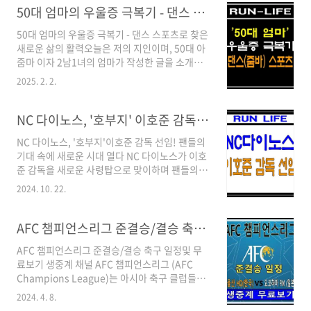
인 이유 하루 건너 하루, 일주일에 세 번의 운동은
50대 엄마의 우울증 극복기 - 댄스 스포츠(줌바)로 찾은 새로운 삶의 활력
우리 몸에 적절한 자극과 회복 시간을 제공합니
50대 엄마의 우울증 극복기 - 댄스 스포츠로 찾은
다. 근육이 성장하고 강화되려면 운동 후 충분한
새로운 삶의 활력오늘은 저의 지인이며, 50대 아
휴식이 필요한데, 주 3회 운동은 이 균형을 완벽
줌마 이자 2남1녀의 엄마가 작성한 글을 소개해
하게 맞춰줍니다. 너무 적게 운동하면 효과가 미
드리려고 합니다. 이분은 댄스 스포츠를 통해 우
미하고, 너무 자주 하면 오히려 부상 위험이 높아
2025. 2. 2.
울증을 극복하고 제2의 인생을 살고 있다고 합니
질 수 있습니다.미국스포츠의학회는 주 3회, 매
다. 함께 그녀의 이야기에 빠져 보실까요?(글쓴
회 30분 이상의 운동을 권장합니다. 특히 처음
이의 허락하에 원본을 최대한 살리고, 소제목 추
NC 다이노스, '호부지' 이호준 감독 선임! 새로운 도약 예고
15분은 주로 탄수화물을 연소하고, 30분..
가및 약간의 수정을 거쳐서 작성 했습니다. 원본
NC 다이노스, '호부지'이호준 감독 선임! 팬들의
과 사진은 창피하다고 공개를 거부 하셨습니다...
기대 속에 새로운 시대 열다 NC 다이노스가 이호
너무 좋다고 해놓고 사진은 왜???🤔) 잊혀진 나
준 감독을 새로운 사령탑으로 맞이하며 팬들의
를 찾아서 - 우울증의 그림자 저는 전업주부로 20
기대감을 높이고 있습니다. 이호준 감독은 선수
년 넘게 살아왔습니다. 남편과 아이들을 위해 헌
2024. 10. 22.
시절 NC 다이노스의 주장을 맡아 팀을 이끌었던
신하며 나름대로 행복한 삶을 살았다고 생각했습
경험과 뛰어난 리더십으로 팬들과 구단의 신뢰를
니다. 하지만 아이들이 성장하여 독립하고, 남편
받는 인물입니다. '호부지'이호준 감독은 누구?
AFC 챔피언스리그 준결승/결승 축구 일정및 무료 중계 보기
과의 관계도 소원해지면서 공허함과 외로움을 ..
한국 프로야구의 베테랑으로, 선수 시절 NC 다이
AFC 챔피언스리그 준결승/결승 축구 일정및 무
노스의 주장으로 활약하며 팀에 깊은 애정을 보
료보기 생중계 채널 AFC 챔피언스리그 (AFC
여주었습니다.은퇴 후 코치 경험을 통해 지도력
Champions League)는 아시아 축구 클럽들이
을 인정받았으며, 선수들과의 소통에도 능하다는
1년에 한번씩 최강을 가리는 축구 대회 입니다.
평가를 받습니다. 3년 최대 14억, 믿음을 담은 계
2024. 4. 8.
이번 2023~2024 AFC 챔피언스리그 8강전이 끝
약 조건NC 다이노스는 이호준 감독과 3년 최대