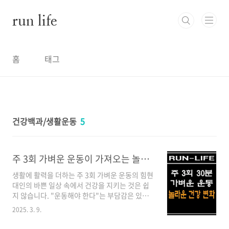
본문 바로가기
run life
홈
태그
건강백과/생활운동
5
주 3회 가벼운 운동이 가져오는 놀라운 건강 변화
생활에 활력을 더하는 주 3회 가벼운 운동의 힘현
대인의 바쁜 일상 속에서 건강을 지키는 것은 쉽
지 않습니다. "운동해야 한다"는 부담감은 있지
만, 매일 시간을 내기는 어렵죠. 다행히도 최신 연
2025. 3. 9.
구들은 주 3회 가벼운 운동만으로도 놀라운 건강
효과를 얻을 수 있다고 보여줍니다.주 3회가 최적