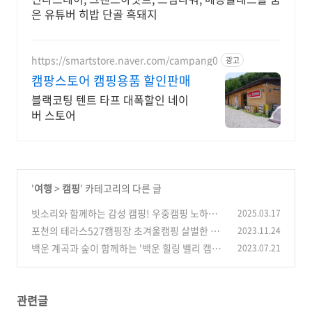
은 유튜버 히밥 단골 흑돼지
https://smartstore.naver.com/campang0
광고
캠팡스토어 캠핑용품 할인판매
블랙코팅 텐트 타프 대폭할인 네이
버 스토어
'
여행
>
캠핑
' 카테고리의 다른 글
빗소리와 함께하는 감성 캠핑! 우중캠핑 노하우
2025.03.17
총정리
포천의 테라스527캠핑장 초겨울캠핑 살벌한 후
2023.11.24
(0)
기
백운 계곡과 숲이 함께하는 '백운 힐링 밸리 캠핑
2023.07.21
(0)
장' 캠핑 후기
(0)
관련글