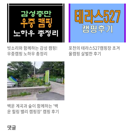
빗소리와 함께하는 감성 캠핑!
포천의 테라스527캠핑장 초겨
우중캠핑 노하우 총정리
울캠핑 살벌한 후기
백운 계곡과 숲이 함께하는 '백
운 힐링 밸리 캠핑장' 캠핑 후기
댓글