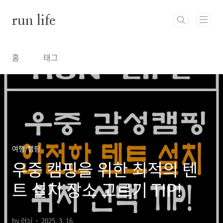
본문 바로가기
run life
홈
태그
여행/캠핑
우중 캠핑을 위한 최적의 텐
트 설치 장소 고르기 TIP!
by 러늬
2025. 3. 16.