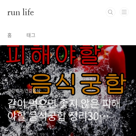
본문 바로가기
run life
홈
태그
건강백과/건강음식
같이 먹으면 좋지 않은 피해
야할 음식궁합 정리30
(No.1)
by 러늬
2023. 3. 19.