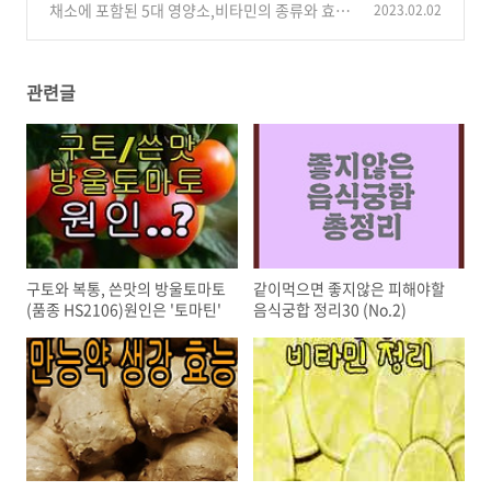
채소에 포함된 5대 영양소,비타민의 종류와 효능
2023.02.02
(0)
정리
(0)
관련글
구토와 복통, 쓴맛의 방울토마토
같이먹으면 좋지않은 피해야할
(품종 HS2106)원인은 '토마틴'
음식궁합 정리30 (No.2)