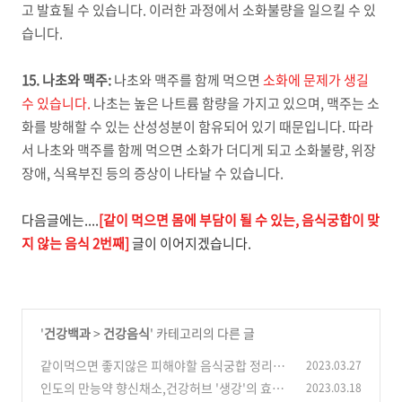
고 발효될 수 있습니다. 이러한 과정에서 소화불량을 일으킬 수 있
습니다.
15. 나초와 맥주:
나초와 맥주를 함께 먹으면
소화에 문제가 생길
수 있습니다.
나초는 높은 나트륨 함량을 가지고 있으며, 맥주는 소
화를 방해할 수 있는 산성성분이 함유되어 있기 때문입니다. 따라
서 나초와 맥주를 함께 먹으면 소화가 더디게 되고 소화불량, 위장
장애, 식욕부진 등의 증상이 나타날 수 있습니다.
다음글에는....
[같이 먹으면 몸에 부담이
될 수
있는, 음식궁합이 맞
지 않는 음식 2번째]
글이 이어지겠습니다.
'
건강백과
>
건강음식
' 카테고리의 다른 글
같이먹으면 좋지않은 피해야할 음식궁합 정리30
2023.03.27
(No.2)
인도의 만능약 향신채소,건강허브 '생강'의 효능
2023.03.18
(0)